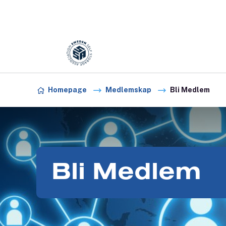
Förening:
Sweden association
Skip to content
Homepage
Medlemskap
Bli Medlem
Bli Medlem