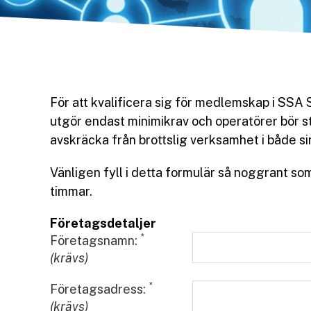
För att kvalificera sig för medlemskap i SSA
utgör endast minimikrav och operatörer bör st
avskräcka från brottslig verksamhet i både si
Vänligen fyll i detta formulär så noggrant som
timmar.
Företagsdetaljer
*
Företagsnamn:
(krävs)
*
Företagsadress:
(krävs)