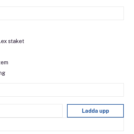
ex staket
stem
ng
Ladda upp